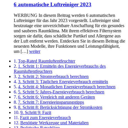
6 automatische Luftreiniger 2023
WERBUNG In diesem Beitrag werden 6 automatischen
Luftreiniger für das Jahr 2023 vorgestellt. Luftreiniger sind
heutzutage eine unverzichtbare Anschaffung für ein gesundes
und sauberes Raumklima. Mit ihrem effektiven Filtersystem
sorgen sie dafür, dass schädliche Partikel und Allergene aus
der Luft entfernt werden. Entdecken Sie in diesem Beitrag die
neuesten Modelle, ihre Funktionen und Leistungsfähigkeit,
um […]
weiter
Top-Rated Raumluftentfeuchter
1. Schritt 1: Ermitteln des Energieverbrauchs des
Raumluftentfeuchters
2. Schritt 2: Stromverbrauch berechnen
3. Schritt 3: Täglichen Energieverbrauch ermitteln
4. Schritt 4: Monatlichen Energieverbrauch berechnen
5. Schritt 5: Jahres-Energieverbrauch berechnen
6. Schritt 6: Vergleich mit anderen Geräten
7. Schritt 7: Energieeinsparungstipps
8. Schritt 8: Berücksichtigung der Stromkosten
9. Schritt 9: Fazit
Fazit zum Energieverbrauch
Benötigte Werkzeuge und Materialien
Praktische Ratschläge