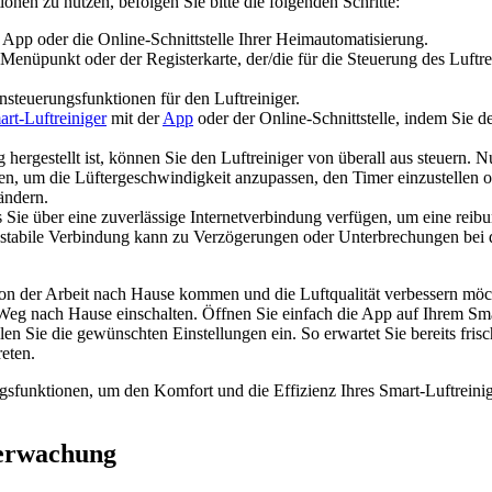
nen zu nutzen, befolgen Sie bitte die folgenden Schritte:
 App oder die Online-Schnittstelle Ihrer Heimautomatisierung.
enüpunkt oder der Registerkarte, der/die für die Steuerung des Luftre
nsteuerungsfunktionen für den Luftreiniger.
rt-Luftreiniger
mit der
App
oder der Online-Schnittstelle, indem Sie 
hergestellt ist, können Sie den Luftreiniger von überall aus steuern. N
n, um die Lüftergeschwindigkeit anzupassen, den Timer einzustellen 
ändern.
ss Sie über eine zuverlässige Internetverbindung verfügen, um eine rei
nstabile Verbindung kann zu Verzögerungen oder Unterbrechungen bei 
von der Arbeit nach Hause kommen und die Luftqualität verbessern möc
Weg nach Hause einschalten. Öffnen Sie einfach die App auf Ihrem Sm
len Sie die gewünschten Einstellungen ein. So erwartet Sie bereits frisc
eten.
gsfunktionen, um den Komfort und die Effizienz Ihres Smart-Luftreini
berwachung