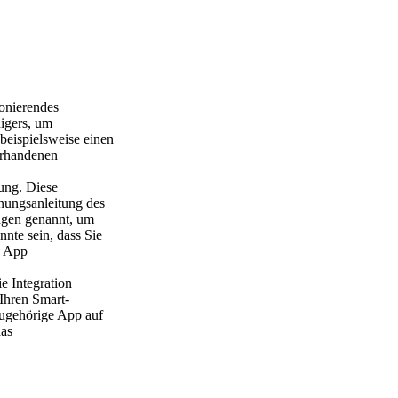
ionierendes
igers, um
eispielsweise einen
orhandenen
rung. Diese
nungsanleitung des
ngen genannt, um
nte sein, dass Sie
e App
e Integration
 Ihren Smart-
ugehörige App auf
das