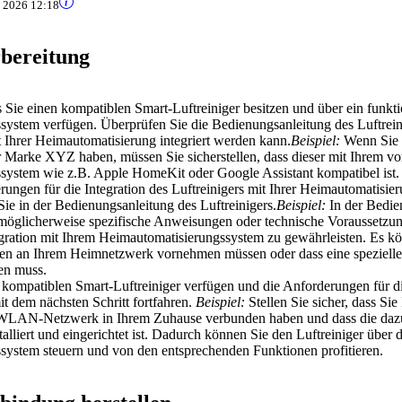
t 2026 12:18
rbereitung
ss Sie einen kompatiblen Smart-Luftreiniger besitzen und über ein funkt
system verfügen. Überprüfen Sie die Bedienungsanleitung des Luftrein
it Ihrer Heimautomatisierung integriert werden kann.
Beispiel:
Wenn Sie b
r Marke XYZ haben, müssen Sie sicherstellen, dass dieser mit Ihrem v
system wie z.B. Apple HomeKit oder Google Assistant kompatibel ist.
rungen für die Integration des Luftreinigers mit Ihrer Heimautomatisie
Sie in der Bedienungsanleitung des Luftreinigers.
Beispiel:
In der Bedie
 möglicherweise spezifische Anweisungen oder technische Voraussetzu
egration mit Ihrem Heimautomatisierungssystem zu gewährleisten. Es kön
gen an Ihrem Heimnetzwerk vornehmen müssen oder dass eine speziell
en muss.
 kompatiblen Smart-Luftreiniger verfügen und die Anforderungen für di
t dem nächsten Schritt fortfahren.
Beispiel:
Stellen Sie sicher, dass Sie
 WLAN-Netzwerk in Ihrem Zuhause verbunden haben und dass die daz
lliert und eingerichtet ist. Dadurch können Sie den Luftreiniger über 
system steuern und von den entsprechenden Funktionen profitieren.