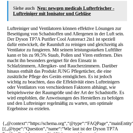
Siehe auch
Neu: newgen medicals Lufterfrischer -
Luftreiniger mit Ionisator und Gebläse
Luftreiniger und Ventilatoren können effektive Lösungen zur
Beseitigung von Schadstoffen und Allergenen in der Luft sein.
Der Dyson TP7A Purifier Cool Autoreact 2in1 ist speziell
dafür entwickelt, die Raumluft zu reinigen und gleichzeitig als
Ventilator zu fungieren. Mit seinem leistungsstarken Luftfilter
kann er bis zu 99,5% Staub, Pollen und Viren entfernen. Dies
macht ihn besonders geeignet für den Einsatz in
Schlafzimmern, Allergiker- und Raucherzimmern. Darüber
hinaus enthält das Produkt JUNG Pflegetücher, die eine
zusätzliche Pflege des Geräts ermöglichen. Es ist jedoch
wichtig zu beachten, dass die Effektivität eines Luftreinigers
oder Ventilators von verschiedenen Faktoren abhängt, wie
beispielsweise der Raumgröße und der Art der Schadstoffe. Es
wird empfohlen, die Anweisungen des Herstellers zu befolgen
und den Luftreiniger regelmäßig zu warten, um optimale
Ergebnisse zu erzielen.
{„@context“:“https://schema.org“,“@type“:“FAQPage“,“mainEntity
[{„@type“:“Question“,“name“:“Wie laut ist der Dyson TP7A