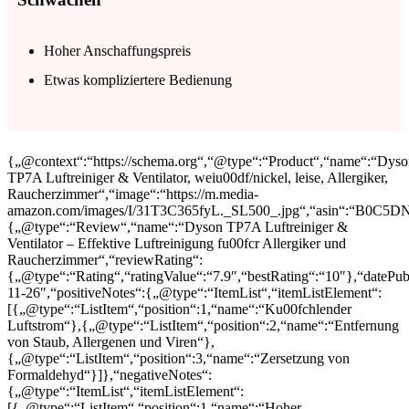
Hoher Anschaffungspreis
Etwas kompliziertere Bedienung
{„@context“:“https://schema.org“,“@type“:“Product“,“name“:“Dys
TP7A Luftreiniger & Ventilator, weiu00df/nickel, leise, Allergiker,
Raucherzimmer“,“image“:“https://m.media-
amazon.com/images/I/31T3C365fyL._SL500_.jpg“,“asin“:“B0C5DN
{„@type“:“Review“,“name“:“Dyson TP7A Luftreiniger &
Ventilator – Effektive Luftreinigung fu00fcr Allergiker und
Raucherzimmer“,“reviewRating“:
{„@type“:“Rating“,“ratingValue“:“7.9″,“bestRating“:“10″},“datePub
11-26″,“positiveNotes“:{„@type“:“ItemList“,“itemListElement“:
[{„@type“:“ListItem“,“position“:1,“name“:“Ku00fchlender
Luftstrom“},{„@type“:“ListItem“,“position“:2,“name“:“Entfernung
von Staub, Allergenen und Viren“},
{„@type“:“ListItem“,“position“:3,“name“:“Zersetzung von
Formaldehyd“}]},“negativeNotes“:
{„@type“:“ItemList“,“itemListElement“:
[{„@type“:“ListItem“,“position“:1,“name“:“Hoher