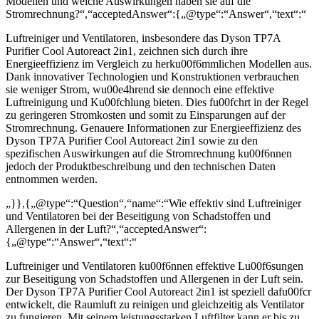
Modellen und welche Auswirkungen haben sie auf die
Stromrechnung?“,“acceptedAnswer“:{„@type“:“Answer“,“text“:“
Luftreiniger und Ventilatoren, insbesondere das Dyson TP7A
Purifier Cool Autoreact 2in1, zeichnen sich durch ihre
Energieeffizienz im Vergleich zu herku00f6mmlichen Modellen aus.
Dank innovativer Technologien und Konstruktionen verbrauchen
sie weniger Strom, wu00e4hrend sie dennoch eine effektive
Luftreinigung und Ku00fchlung bieten. Dies fu00fchrt in der Regel
zu geringeren Stromkosten und somit zu Einsparungen auf der
Stromrechnung. Genauere Informationen zur Energieeffizienz des
Dyson TP7A Purifier Cool Autoreact 2in1 sowie zu den
spezifischen Auswirkungen auf die Stromrechnung ku00f6nnen
jedoch der Produktbeschreibung und den technischen Daten
entnommen werden.
„}},{„@type“:“Question“,“name“:“Wie effektiv sind Luftreiniger
und Ventilatoren bei der Beseitigung von Schadstoffen und
Allergenen in der Luft?“,“acceptedAnswer“:
{„@type“:“Answer“,“text“:“
Luftreiniger und Ventilatoren ku00f6nnen effektive Lu00f6sungen
zur Beseitigung von Schadstoffen und Allergenen in der Luft sein.
Der Dyson TP7A Purifier Cool Autoreact 2in1 ist speziell dafu00fcr
entwickelt, die Raumluft zu reinigen und gleichzeitig als Ventilator
zu fungieren. Mit seinem leistungsstarken Luftfilter kann er bis zu