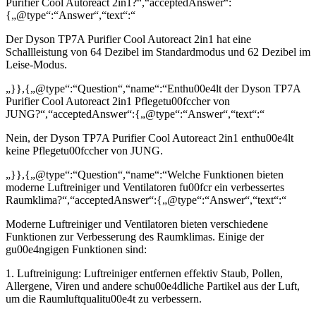
Purifier Cool Autoreact 2in1?“,“acceptedAnswer“:
{„@type“:“Answer“,“text“:“
Der Dyson TP7A Purifier Cool Autoreact 2in1 hat eine
Schallleistung von 64 Dezibel im Standardmodus und 62 Dezibel im
Leise-Modus.
„}},{„@type“:“Question“,“name“:“Enthu00e4lt der Dyson TP7A
Purifier Cool Autoreact 2in1 Pflegetu00fccher von
JUNG?“,“acceptedAnswer“:{„@type“:“Answer“,“text“:“
Nein, der Dyson TP7A Purifier Cool Autoreact 2in1 enthu00e4lt
keine Pflegetu00fccher von JUNG.
„}},{„@type“:“Question“,“name“:“Welche Funktionen bieten
moderne Luftreiniger und Ventilatoren fu00fcr ein verbessertes
Raumklima?“,“acceptedAnswer“:{„@type“:“Answer“,“text“:“
Moderne Luftreiniger und Ventilatoren bieten verschiedene
Funktionen zur Verbesserung des Raumklimas. Einige der
gu00e4ngigen Funktionen sind:
1. Luftreinigung: Luftreiniger entfernen effektiv Staub, Pollen,
Allergene, Viren und andere schu00e4dliche Partikel aus der Luft,
um die Raumluftqualitu00e4t zu verbessern.