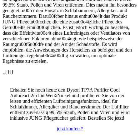
99,5% Staub, Pollen und Viren entfernen. Dies macht ihn besonders
geeignet fu00fcr den Einsatz in Schlafzimmern, Allergiker- und
Raucherzimmern. Daru00fcber hinaus enthu00e4lt das Produkt
JUNG Pflegetu00fccher, die eine zusu00e4tzliche Pflege des
Geru00e4ts ermu00f6glichen. Es ist jedoch wichtig zu beachten,
dass die Effektivitu00e4t eines Luftreinigers oder Ventilators von
verschiedenen Faktoren abhu00e4ngt, wie beispielsweise der
Raumgru00f6u00dfe und der Art der Schadstoffe. Es wird
empfohlen, die Anweisungen des Herstellers zu befolgen und den
Luftreiniger regelmu00e4u00dfig zu warten, um optimale
Ergebnisse zu erzielen.
„}}]}
Erhalten Sie noch heute den Dyson TP7A Purifier Cool
Autoreact 2in1 in Weiß/Nickel und profitieren Sie von der
leisen und effizienten Luftreinigungsfunktion, ideal für
Schlafzimmer, Allergiker und Raucherzimmer. Der Luftfilter
entfernt zuverlässig 99,5% Staub, Pollen und Viren und wird
inklusive JUNG Pflegetücher geliefert. Bestellen Sie jetzt!
jetzt kaufen *