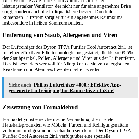
Der Dyson TP7A Purifier Cool Autoreact 2in1 ist ein
leistungsstarker Ventilator, der nicht nur für eine angenehme Brise
sorgt, sondern auch die Luftqualität verbessert. Durch den
kühlenden Luftstrom sorgt er für ein angenehmes Raumklima,
insbesondere in heißen Sommermonaten.
Entfernung von Staub, Allergenen und Viren
Der Luftreiniger des Dyson TP7A Purifier Cool Autoreact 2in1 ist
mit einer effektiven Filtertechnologie ausgestattet, die bis zu 99,5%
der Staubpartikel, Pollen, Allergene und Viren aus der Luft entfernt.
Dies ist besonders wertvoll für Allergiker, da sie von allergischen
Reaktionen und Atembeschwerden befreit werden.
Siehe auch
Philips Luftreiniger 4000i: Effektive App-
gesteuerte Luftreinigung für Räume bis zu 158 m²
Zersetzung von Formaldehyd
Formaldehyd ist eine chemische Verbindung, die in vielen
Haushaltsprodukten wie Möbeln, Farben und Reinigungsmitteln
vorkommt und gesundheitsschädlich sein kann. Der Dyson TP7A
Purifier Cool Autoreact 2in1 verfügt über eine spezielle