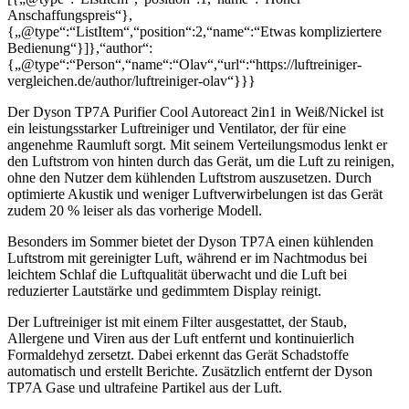
Anschaffungspreis“},
{„@type“:“ListItem“,“position“:2,“name“:“Etwas kompliziertere
Bedienung“}]},“author“:
{„@type“:“Person“,“name“:“Olav“,“url“:“https://luftreiniger-
vergleichen.de/author/luftreiniger-olav“}}}
Der Dyson TP7A Purifier Cool Autoreact 2in1 in Weiß/Nickel ist
ein leistungsstarker Luftreiniger und Ventilator, der für eine
angenehme Raumluft sorgt. Mit seinem Verteilungsmodus lenkt er
den Luftstrom von hinten durch das Gerät, um die Luft zu reinigen,
ohne den Nutzer dem kühlenden Luftstrom auszusetzen. Durch
optimierte Akustik und weniger Luftverwirbelungen ist das Gerät
zudem 20 % leiser als das vorherige Modell.
Besonders im Sommer bietet der Dyson TP7A einen kühlenden
Luftstrom mit gereinigter Luft, während er im Nachtmodus bei
leichtem Schlaf die Luftqualität überwacht und die Luft bei
reduzierter Lautstärke und gedimmtem Display reinigt.
Der Luftreiniger ist mit einem Filter ausgestattet, der Staub,
Allergene und Viren aus der Luft entfernt und kontinuierlich
Formaldehyd zersetzt. Dabei erkennt das Gerät Schadstoffe
automatisch und erstellt Berichte. Zusätzlich entfernt der Dyson
TP7A Gase und ultrafeine Partikel aus der Luft.