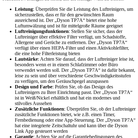
Leistung
: Überprüfen Sie die Leistung des Luftreinigers, um
sicherzustellen, dass er für den gewünschten Raum
ausreichend ist. Der „Dyson TP7A“ bietet eine hohe
Luftumwälzung und ist für mittelgroße Räume geeignet
Luftreinigungsfunktionen
: Stellen Sie sicher, dass der
Luftreiniger über effektive Filter verfügt, um Schadstoffe,
Allergene und Gerüche zu entfernen. Der „Dyson TP7A“
verfügt über einen HEPA-Filter und einen Aktivkohlefilter,
die eine hohe Filterleistung bieten
Lautstärke
: Achten Sie darauf, dass der Luftreiniger leise ist,
besonders wenn er in einem Schlafzimmer oder Büro
verwendet werden soll. Der „Dyson TP7A“ ist dafür bekannt,
leise zu sein und über verschiedene Geschwindigkeitsstufen
zu verfügen, um den Geräuschpegel anzupassen
Design und Farbe
: Prüfen Sie, ob das Design des
Luftreinigers zu Ihrer Einrichtung passt. Der „Dyson TP7A“
ist in Weiß/Nickel erhältlich und hat ein modernes und
stilvolles Aussehen
Zusätzliche Funktionen
: Überprüfen Sie, ob der Luftreiniger
zusätzliche Funktionen bietet, wie z.B. einen Timer,
Fernbedienung oder eine App-Steuerung. Der „Dyson TP7A“
hat eine integrierte Zeitschaltuhr und kann über die Dyson
Link App gesteuert werden
Garantie
: Achten Sie auf die Garantiebedingungen des