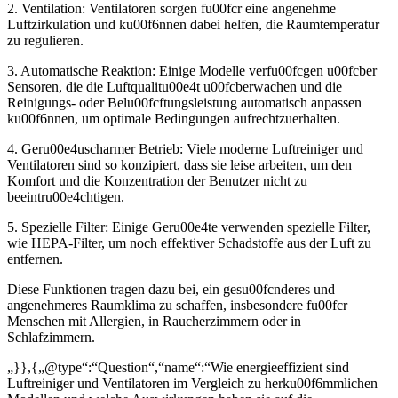
2. Ventilation: Ventilatoren sorgen fu00fcr eine angenehme
Luftzirkulation und ku00f6nnen dabei helfen, die Raumtemperatur
zu regulieren.
3. Automatische Reaktion: Einige Modelle verfu00fcgen u00fcber
Sensoren, die die Luftqualitu00e4t u00fcberwachen und die
Reinigungs- oder Belu00fcftungsleistung automatisch anpassen
ku00f6nnen, um optimale Bedingungen aufrechtzuerhalten.
4. Geru00e4uscharmer Betrieb: Viele moderne Luftreiniger und
Ventilatoren sind so konzipiert, dass sie leise arbeiten, um den
Komfort und die Konzentration der Benutzer nicht zu
beeintru00e4chtigen.
5. Spezielle Filter: Einige Geru00e4te verwenden spezielle Filter,
wie HEPA-Filter, um noch effektiver Schadstoffe aus der Luft zu
entfernen.
Diese Funktionen tragen dazu bei, ein gesu00fcnderes und
angenehmeres Raumklima zu schaffen, insbesondere fu00fcr
Menschen mit Allergien, in Raucherzimmern oder in
Schlafzimmern.
„}},{„@type“:“Question“,“name“:“Wie energieeffizient sind
Luftreiniger und Ventilatoren im Vergleich zu herku00f6mmlichen