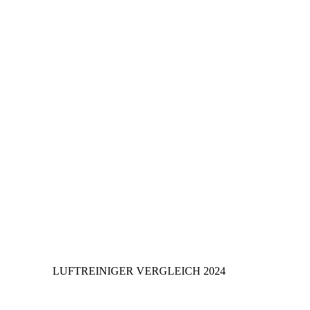
LUFTREINIGER VERGLEICH 2024
Vergleichen Sie die besten Luftreiniger –
für eine gesunde und saubere Luft.