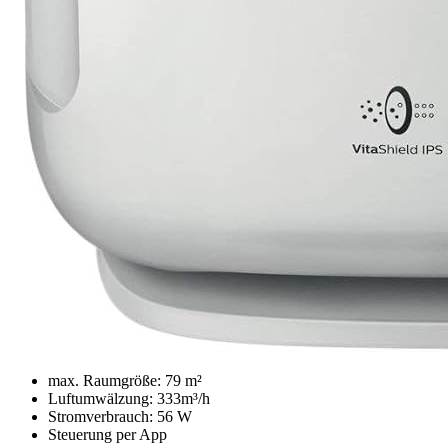
max. Raum­grö­ße: 79 m²
Luftum­wäl­zung: 333m³/h
Strom­ver­brauch: 56 W
Steuerung per App